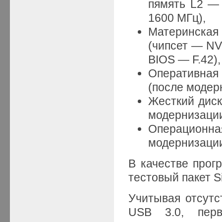
пямять L2 — 
1600 МГц),
Материнская 
(чипсет — NV
BIOS — F.42)
Оперативна
(после модер
Жесткий диск
модернизации
Операционна
модернизации
В качестве прог
тестовый пакет S
Учитывая отсутс
USB 3.0, пер