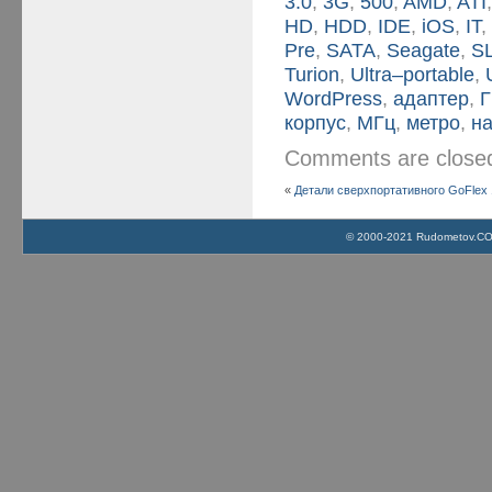
3.0
,
3G
,
500
,
AMD
,
ATI
HD
,
HDD
,
IDE
,
iOS
,
IT
Pre
,
SATA
,
Seagate
,
SL
Turion
,
Ultra–portable
,
WordPress
,
адаптер
,
Г
корпус
,
МГц
,
метро
,
н
Comments are clos
«
Детали сверхпортативного GoFlex 1
© 2000-2021 Rudometov.COM 