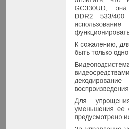
GC330UD, она
DDR2 533/400
использовани
функционировать
К сожалению, д
быть только одн
Видеоподсисте
видеосредствами
декодирование
воспроизведения
Для упрощени
уменьшения ее 
предусмотрено и
За управление у