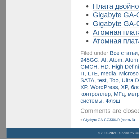
Плата двойног
Gigabyte GA-
Gigabyte GA-
Атомная плата
Атомная плата
Filed under
Все статьи
945GС
,
AI
,
Atom
,
Atom
GMCH
,
HD
,
High Defini
IT
,
LTE
,
media
,
Microso
SATA
,
test
,
Top
,
Ultra 
XP
,
WordPress
,
XP
,
бл
контроллер
,
МГц
,
мет
системы
,
Флэш
Comments are clos
«
Gigabyte GA-GC330UD (часть 3)
© 2000-2021 Rudometov.COM 