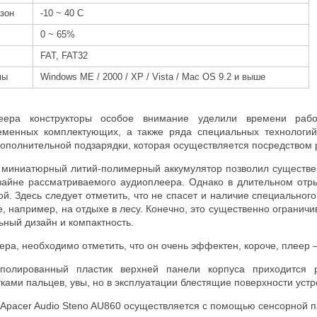
зон
-10 ~ 40 С
0 ~ 65%
FAT, FAT32
мы
Windows ME / 2000 / XP / Vista / Mac OS 9.2 и выше
еера конструкторы особое внимание уделили времени работ
еменных комплектующих, а также ряда специальных технологий
 дополнительной подзарядки, которая осуществляется посредством
 миниатюрный литий-полимерный аккумулятор позволил существенн
зайне рассматриваемого аудиоплеера. Однако в длительном отр
й. Здесь следует отметить, что не спасет и наличие специального
е, например, на отдыхе в лесу. Конечно, это существенно ограничи
ьный дизайн и компактность.
ра, необходимо отметить, что он очень эффектен, короче, плеер 
полированный пластик верхней панели корпуса приходится р
ками пальцев, увы, но в эксплуатации блестящие поверхности уст
Apacer Audio Steno AU860 осуществляется с помощью сенсорной па