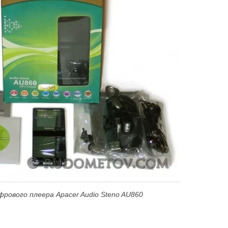
ифрового плеера
Apacer
Audio
Steno
AU860