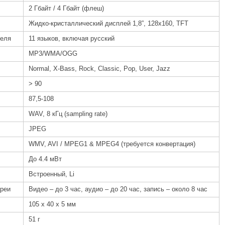
2 Гбайт / 4 Гбайт (флеш)
Жидко-кристаллический дисплей 1,8”, 128х160, TFT
теля
11 языков, включая русский
MP3/WMA/OGG
Normal, X-Bass, Rock, Classic, Pop, User, Jazz
> 90
87,5-108
WAV, 8 кГц (sampling rate)
JPEG
WMV, AVI / MPEG1 & MPEG4 (требуется конвертация)
До 4.4 мВт
Встроенный, Li
ареи
Видео – до 3 час, аудио – до 20 час, запись – около 8 час
105 х 40 х 5 мм
51 г