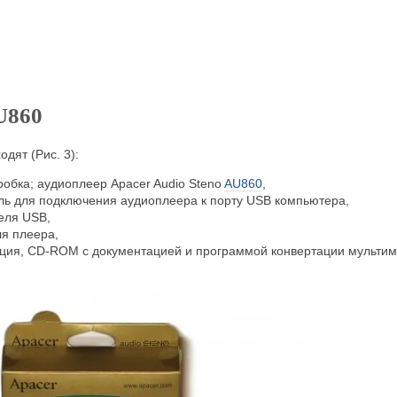
U860
одят (Рис. 3):
робка; аудиоплеер Apacer Audio Steno
AU860
,
ль для подключения аудиоплеера к порту USB компьютера,
еля USB,
ля плеера,
кция, CD-ROM с документацией и программой конвертации мульти