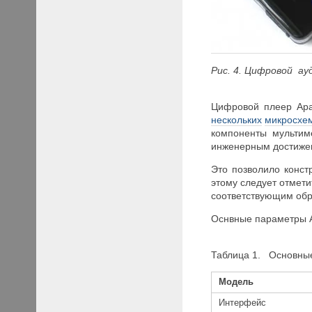
Рис
. 4
. Цифровой
ауд
Цифровой плеер Apac
нескольких
микросхе
компоненты мультим
инженерным достиже
Это позволило конст
этому следует отмети
соответствующим обр
Оснвные параметры A
Таблица 1. Основные
Модель
Интерфейс