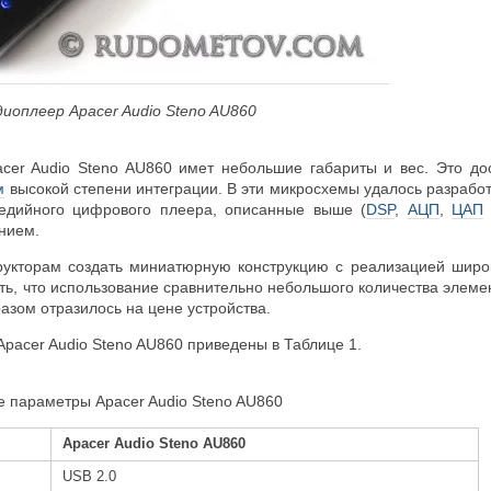
иоплеер
Apacer Audio Steno AU860
er Audio Steno AU860 имет небольшие габариты и вес. Это дост
м
высокой степени интеграции. В эти микросхемы удалось разрабо
едийного цифрового плеера, описанные выше (
DSP
,
АЦП
,
ЦАП
нием.
рукторам создать миниатюрную конструкцию с реализацией широ
ть, что использование сравнительно небольшого количества элемен
азом отразилось на цене устройства.
pacer Audio Steno AU860 приведены в Таблице 1.
 параметры Apacer Audio Steno AU860
Apacer Audio Steno AU860
USB 2.0