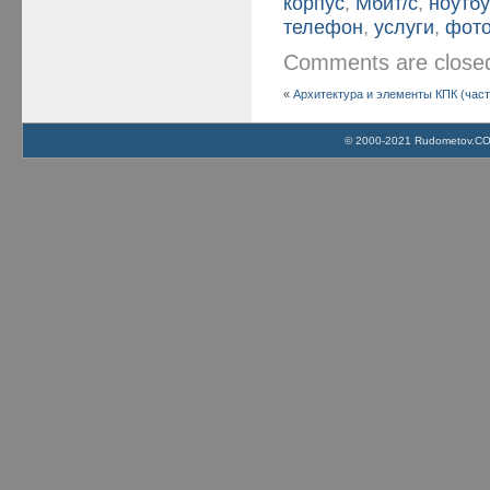
корпус
,
Мбит/с
,
ноутбу
телефон
,
услуги
,
фот
Comments are clos
«
Архитектура и элементы КПК (част
© 2000-2021 Rudometov.COM 