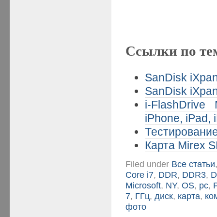
Ссылки по те
SanDisk iXpan
SanDisk iXpan
i-FlashDriv
iPhone, iPad, 
Тестирование
Карта Mirex S
Filed under
Все статьи
Core i7
,
DDR
,
DDR3
,
Microsoft
,
NY
,
OS
,
pc
,
7
,
ГГц
,
диск
,
карта
,
ко
фото