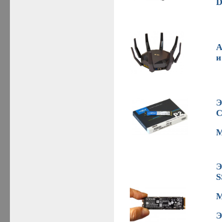
D
A
и
Э
C
M
Э
S
M
Э