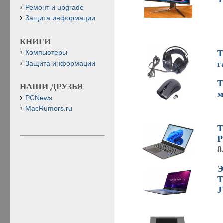
Ремонт и upgrade
Защита информации
КНИГИ
T
Компьютеры
г
Защита информации
T
НАШИ ДРУЗЬЯ
м
PCNews
MacRumors.ru
T
P
8
Э
T
J