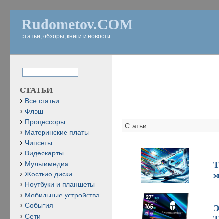
Rudometov.COM
статьи, обзоры, книги и новости
СТАТЬИ
Все статьи
Флэш
Процессоры
Статьи
Материнские платы
Чипсеты
Видеокарты
T
Мультимедиа
м
Жесткие диски
Ноутбуки и планшеты
Мобильные устройства
События
Э
Сети
T