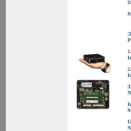
S
M
Э
P
1
I
2
I
3
N
I
M
U
N