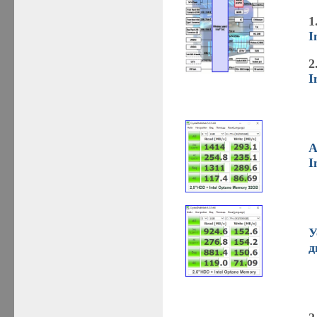
1
I
2
I
А
I
У
д