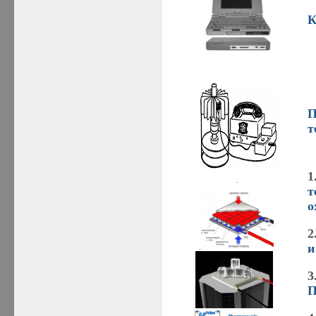
К
П
т
1
.
т
о
2
и
.
3
П