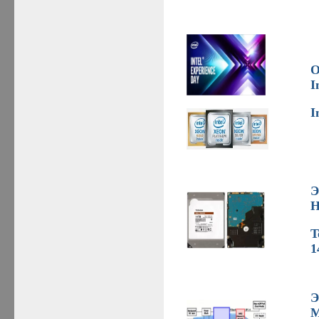
О
I
I
Э
H
T
1
Э
M