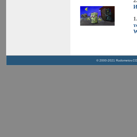
2
И
1
т
W
© 2000-2021 Rudometov.COM 