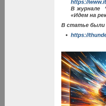
https
://
www
.
i
В журнале 
«Идем на ре
В статье были
https://thund