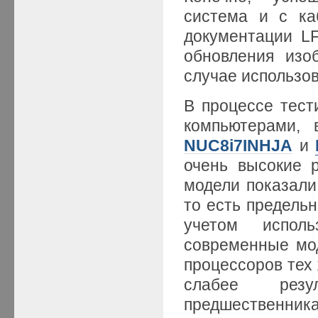
система и с ка
документации L
обновления изо
случае использов
В процессе тест
компьютерами, 
NUC8i7INHJA
и
очень высокие р
модели показали
то есть предель
учетом испол
современные мо
процессоров тех 
слабее резул
предшественника