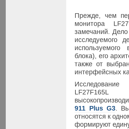
Прежде, чем пе
монитора LF27
замечаний. Дело 
исследуемого д
используемого 
блока), его архи
также от выбран
интерфейсных ка
Исследование
LF27F165L
высокопроизвод
911 Plus G3
. В
относятся к одно
формируют едину