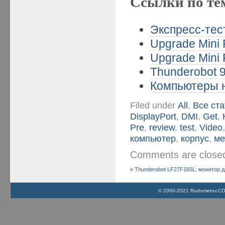
Ссылки по те
Экспресс-тес
Upgrade Mini 
Upgrade Mini 
Thunderobot 9
Компьютеры н
Filed under
All
,
Все ста
DisplayPort
,
DMI
,
Get
,
Pre
,
review
,
test
,
Video
компьютер
,
корпус
,
ме
Comments are clos
«
Thunderobot LF27F165L: монитор дл
© 2000-2021 Rudometov.COM 