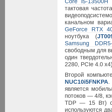
Core i5-13500H
(
тактовая частот
видеоподсистем
канальном вари
GeForce RTX 4
ноутбука (
JT00
Samsung DDR5-
свободным для в
один твердотел
2280, PCIe 4.0 x4)
Второй компьют
NUC10i5FNKPA
.
является мобил
потоков — 4/8, к
TDP — 15 Вт)
используются д