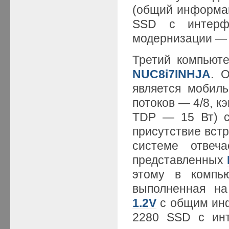
(общий информац
SSD с интерф
модернизации 
Третий компьют
NUC8i7INHJA
. 
является мобил
потоков — 4/8, к
TDP — 15 Вт) с
присутствие встр
системе отвеч
представленных
этому в компью
выполненная н
1.2V
с общим инф
2280 SSD с инт