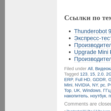
Ссылки по те
Thunderobot 9
Экспресс-тес
Производител
Upgrade Mini 
Производител
Filed under
All
,
Видеок
Tagged
123
,
15
,
2.0
,
2
ERP
,
Full HD
,
GDDR
,
Mini
,
NVIDIA
,
NY
,
pc
,
P
Top
,
UK
,
Windows
,
ГГц
накопитель
,
ноутбук
,
Comments are clos
«
Thunderobot 911 Plus G3 Pro (часть