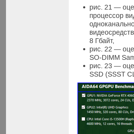
рис. 21 — оц
процессор вид
одноканально
видеосредств
8 Гбайт,
рис. 22 — оц
SO-DIMM Sam
рис. 23 — оц
SSD (SSST CL