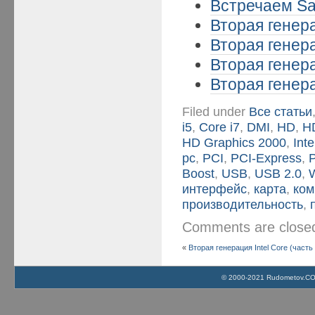
Встречаем San
Вторая генера
Вторая генера
Вторая генера
Вторая генера
Filed under
Все статьи
i5
,
Core i7
,
DMI
,
HD
,
H
HD Graphics 2000
,
Int
pc
,
PCI
,
PCI-Express
,
Boost
,
USB
,
USB 2.0
,
интерфейс
,
карта
,
ком
производительность
,
Comments are clos
«
Вторая генерация Intel Core (часть 
© 2000-2021 Rudometov.COM 