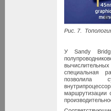
Рис. 7. Тополог
У Sandy Brid
полупроводнико
вычислительны
специальная р
позволила с
внутрипроцес
маршрутизации с
производительнос
Cоответствующ