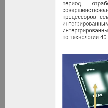
период отраб
совершенство
процессоров се
интегриров
интергрированн
по технологии 45