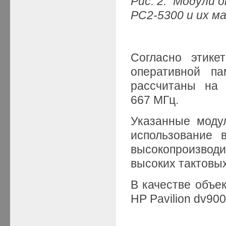
Рис. 2. Модули
PC
2-5300 и их м
Согласно этике
оперативной п
рассчитаны на 
667 МГц.
Указанные моду
использование 
высокопроизвод
высоких тактовых
В качестве объе
HP Pavilion dv900