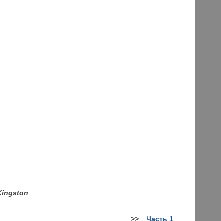
Kingston
>
>
Часть 1