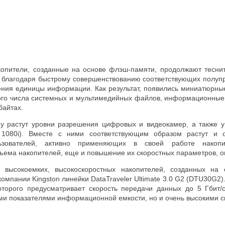
копители, созданные на основе флэш-памяти, продолжают тесни
 благодаря быстрому совершенствованию соответствующих полупр
ния единицы информации. Как результат, появились миниатюрные 
го числа системных и мультимедийных файлов, информационные 
байтах.
у растут уровни разрешения цифровых и видеокамер, а также у
, 1080i). Вместе с ними соответствующим образом растут и
ьзователей, активно применяющих в своей работе накопит
ема накопителей, еще и повышение их скоростных параметров, о
 высокоемких, высокоскоростных накопителей, созданных на
компании Kingston линейки DataTraveler Ultimate 3.0 G2 (DTU30G
оторого предусматривает скорость передачи данных до 5 Гбит/
ми показателями информационной емкости, но и очень высокими 