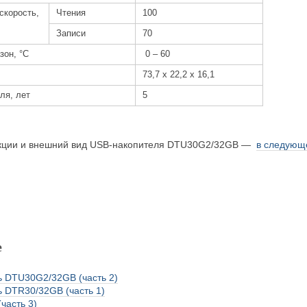
орость,
Чтения
100
Записи
70
зон, °C
0 – 60
73,7 х 22,2 х 16,1
ля, лет
5
укции и внешний вид USB-накопителя DTU30G2/32GB
—
в следующ
е
 DTU30G2/32GB (часть 2)
 DTR30/32GB (часть 1)
часть 3)