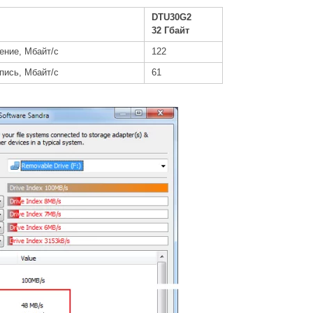
DTU30G2
32 Гбайт
ение, Мбайт/с
122
пись, Мбайт/с
61