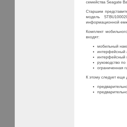
семейства Seagate B
Старшим представите
модель STBU100020
информационной емко
Комплект мобильного
входят:
мобильный нак
интерфейсный а
интерфейсный к
руководство по
ограниченная г
К этому следует еще
предварительно
предварительно