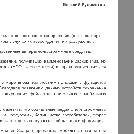
Евгений Рудометов
является резервное копирование (англ. backup) —
ием в случае их повреждения или разрушения.
ированные аппаратно-программные средства.
изделий, получивших наименование Backup Plus. Их
исках (HDD, жесткие диски) и предназначенные для
ми в мире внешними жесткими дисками с функциями
. Благодаря появлению данных устройств сохранение
ое копирование файлов на настольных и мобильных
о отметить, что социальные медиа стали огромными
ыми ресурсами, большинство потребителей, скорее
риска потерять доступ к важной для них информации.
омпания Seagate, предлагает мобильные накопители