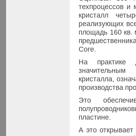
техпроцессов и 
кристалл четыр
реализующих все 
площадь 160 кв.
предшественника
Core.
На практике д
значительным
кристалла, озна
производства пр
Это обеспечи
полупроводнико
пластине.
А это открывает