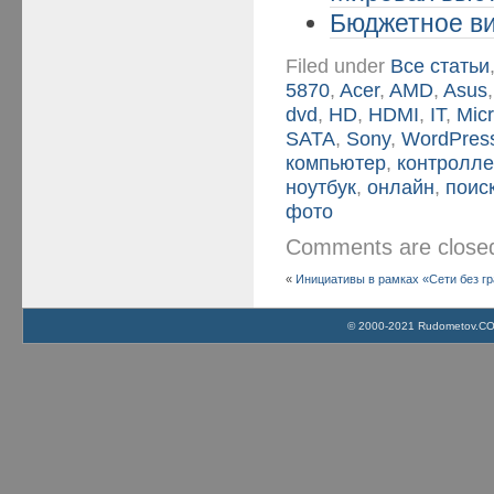
Бюджетное ви
Filed under
Все статьи
5870
,
Acer
,
AMD
,
Asus
dvd
,
HD
,
HDMI
,
IT
,
Micr
SATA
,
Sony
,
WordPres
компьютер
,
контролл
ноутбук
,
онлайн
,
поис
фото
Comments are clos
«
Инициативы в рамках «Сети без гр
© 2000-2021 Rudometov.COM 