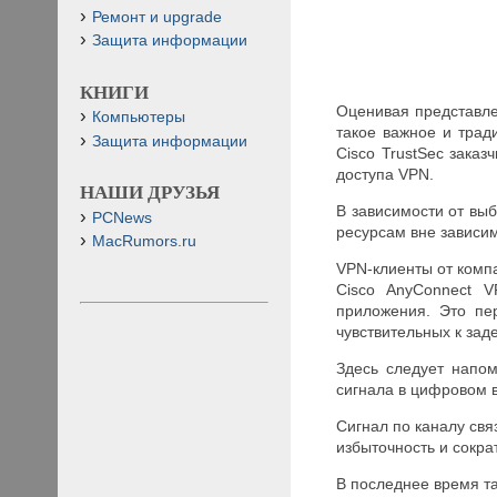
Ремонт и upgrade
Защита информации
КНИГИ
Оценивая представле
Компьютеры
такое важное и трад
Защита информации
Cisco TrustSec зака
доступа VPN.
НАШИ ДРУЗЬЯ
В зависимости от вы
PCNews
ресурсам вне зависим
MacRumors.ru
VPN-клиенты от компа
Cisco AnyConnect V
приложения. Это пер
чувствительных к зад
Здесь следует напом
сигнала в цифровом в
Сигнал по каналу свя
избыточность и сокра
В последнее время т