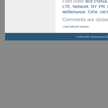
Filed under
Все статьи
LTE
,
Network
,
NY
,
PR
,
мобильные
,
Сети
,
сис
Comments are clos
«
Балтийский конкурс
© 2000-2021 Rudometov.COM 