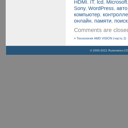
HDMI
,
IT
,
lcd
,
Microsoft
Sony
,
WordPress
,
авто
компьютер
,
контролл
онлайн
,
памяти
,
поиск
Comments are clos
«
Технология AMD VISION (часть 2)
© 2000-2021 Rudometov.COM 