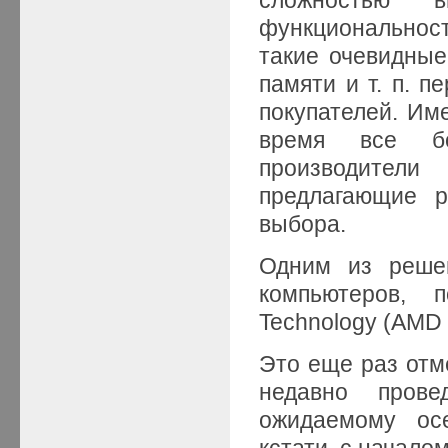
функциональнос
такие очевидные
памяти и т. п. 
покупателей. Им
время все бо
производител
предлагающие 
выбора.
Одним из решен
компьютеров, 
Technology (AMD 
Это еще раз отм
недавно прове
ожидаемому осе
кстати, с началом