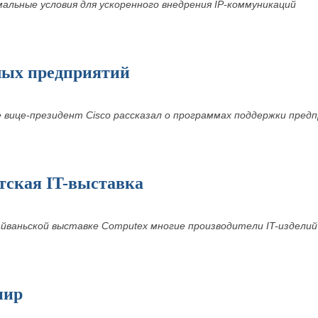
альные условия для ускоренного внедрения
IP-коммуникаций
алых предприятий
вице-президент Cisco рассказал о программах поддержки предп
тская IT-выставка
йваньской выставке Computex многие производители IT-издели
нир