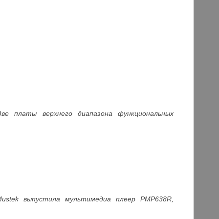
две платы верхнего диапазона функциональных
Mustek выпустила мультимедиа плеер PMP638R,