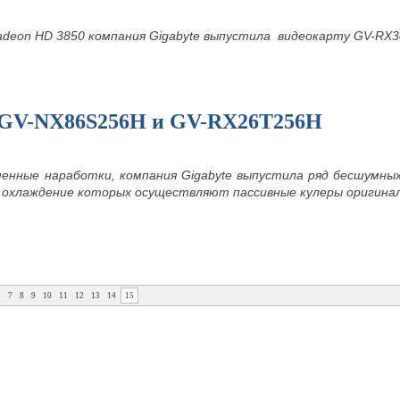
Radeon HD 3850 компания Gigabyte выпустила видеокарту GV-RX
 GV-NX86S256H и GV-RX26T256H
менные наработки, компания Gigabyte выпустила ряд бесшумны
 охлаждение которых осуществляют пассивные кулеры оригина
6
7
8
9
10
11
12
13
14
15