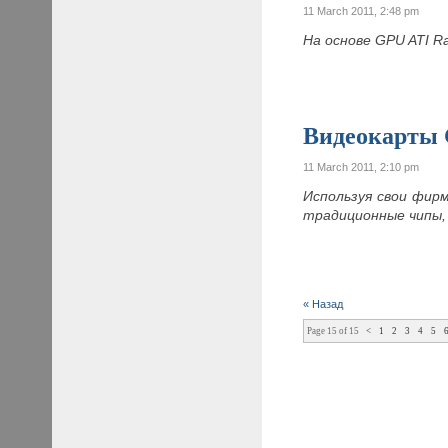
11 March 2011, 2:48 pm
На основе GPU ATI 
Видеокарты
11 March 2011, 2:10 pm
Используя свои фир
традиционные чипы,
« Назад
Page 15 of 15
<
1
2
3
4
5