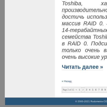
Toshiba, х
производительн
достичь исполь
массив RAID 0.
14-терабайт
семейства Toshi
в RAID 0. Подс
только очень 
очень высокие у
Читать далее »
« Назад
Page 2 of 15
<
1
2
3
4
5
6
7
8
9
© 2000-2021 Rudometov.COM 