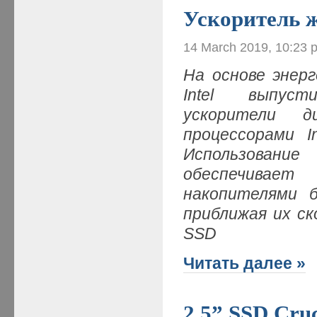
Ускоритель 
14 March 2019, 10:23 
На основе энер
Intel выпуст
ускорители д
процессорами I
Использован
обеспечивает
накопителями 
приближая их с
SSD
Читать далее »
2.5” SSD Cru