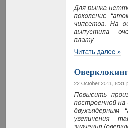
Для рынка нетто
поколение “ато
чипсетов. На о
выпустила оч
плату
Читать далее »
Оверклокин
22 October 2011, 8:31
Повысить прои
построенной на
двухъядерным 
увеличения т
значения (оверкл