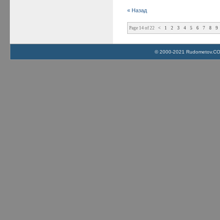
« Назад
Page 14 of 22
<
1
2
3
4
5
6
7
8
9
© 2000-2021 Rudometov.COM 