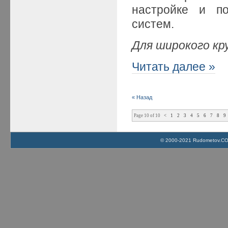
настройке и п
систем.
Для широкого кр
Читать далее »
« Назад
Page 10 of 10
<
1
2
3
4
5
6
7
8
9
© 2000-2021 Rudometov.COM 