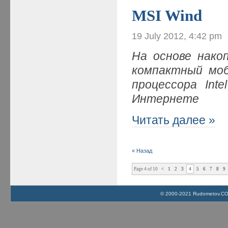
MSI Wind
19 July 2012, 4:42 pm
На основе нако
компактный моб
процессора Int
Интернете
Читать далее »
« Назад
Page 4 of 10
<
1
2
3
4
5
6
7
8
9
© 2000-2021 Rudometov.COM 