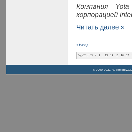
Компания Yota
корпорацией Int
Читать далее »
« Назад
Page 29 of 39
<
1
...
13
14
15
16
17
© 2000-2021 Rudometov.COM 