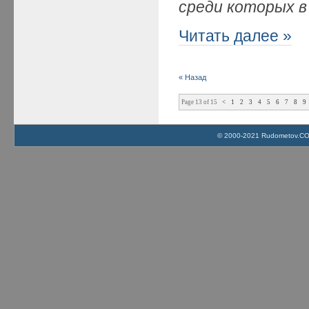
среди которых 
Читать далее »
« Назад
Page 13 of 15
<
1
2
3
4
5
6
7
8
9
© 2000-2021 Rudometov.COM 