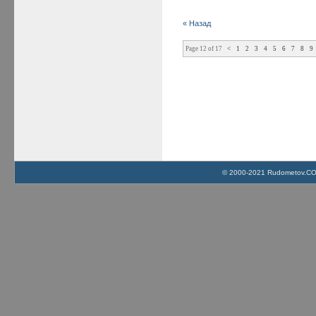
« Назад
Page 12 of 17
<
1
2
3
4
5
6
7
8
9
© 2000-2021 Rudometov.COM 