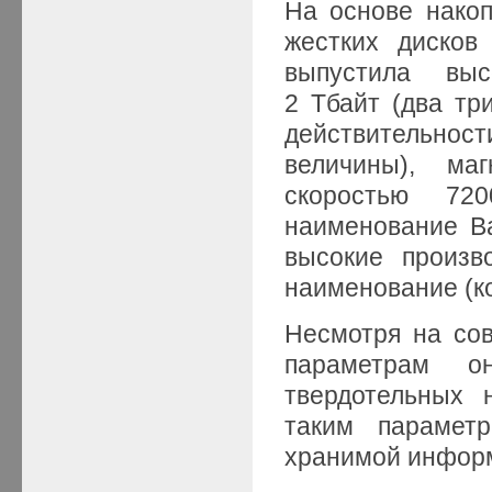
На основе накоп
жестких дисков
выпустила выс
2 Тбайт (два тр
действительнос
величины), ма
скоростью 72
наименование Ba
высокие произв
наименование (к
Несмотря на со
параметрам о
твердотельных 
таким парамет
хранимой инфор