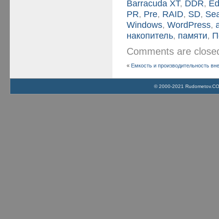
Barracuda XT
,
DDR
,
Ed
PR
,
Pre
,
RAID
,
SD
,
Se
Windows
,
WordPress
,
накопитель
,
памяти
,
П
Comments are clos
«
Емкость и производительность вн
© 2000-2021 Rudometov.COM 