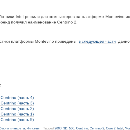
аботчики Intel решили для компьютеров на платформе Montevino и
енд получил наименование Centrino 2.
истики платформы Montevino приведены
в следующей части
данной
е
entrino (часть 4)
entrino (часть 3)
entrino (часть 2)
entrino (часть 1)
entrino (часть 9)
буки и планшеты
,
Чипсеты
Tagged
2008
,
3D
,
500
,
Centrino
,
Centrino 2
,
Core 2
,
Intel
,
Mon