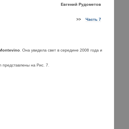
Е
вгений Рудометов
>>
Часть 7
Montevino
. Она увидела свет в середине 2008 года и
sh представлены на Рис. 7.