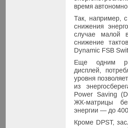
время автономно
Так, например, 
снижения энерг
случае малой в
снижение такто
Dynamic FSB Swit
Еще одним рез
дисплей, потре
уровня позволяе
из энергосбере
Power Saving (D
ЖК-матрицы бе
энергии — до 400
Кроме DPST, зас