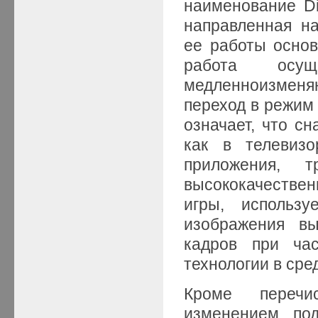
наименование Di
направленная н
ее работы основ
работа осу
медленноизменя
переход в режим
означает, что сн
как в телевизо
приложения, 
высококачествен
игры, использу
изображения вы
кадров при ча
технологии в сре
Кроме перечис
изменением под