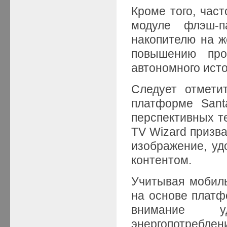
Кроме того, час
модуле флэш-п
накопителю на ж
повышению про
автономного исто
Следует отмети
платформе Sant
перспективных тех
TV Wizard призв
изображение, уд
контентом.
Учитывая мобил
на основе платф
внимание у
энергопотреблен