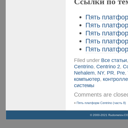
Ссылки по те
Пять платформ
Пять платформ
Пять платформ
Пять платформ
Пять платформ
Filed under
Все статьи
Centrino
,
Centrino 2
,
C
Nehalem
,
NY
,
PR
,
Pre
,
компьютер
,
контролл
системы
Comments are clos
«
Пять платформ Centrino (часть 8)
© 2000-2021 Rudometov.COM 