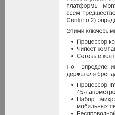
платформы Mont
всем предшествен
Centrino 2) опре
Этими ключевыми
Процессор ком
Чипсет компан
Сетевые конт
По определени
держателя бренда
Процессор In
45-нанометро
Набор микро
мобильных п
Беспроводной