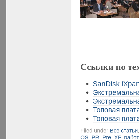
Ссылки по те
SanDisk iXpan
Экстремальная
Экстремальная
Топовая плата
Топовая плата
Filed under
Все статьи
OS
,
PR
,
Pre
,
XP
,
рабо