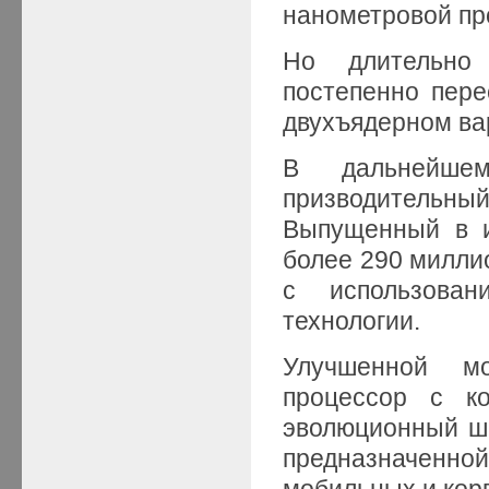
нанометровой пр
Но длительно 
постепенно пере
двухъядерном ва
В дальнейше
призводительный
Выпущенный в и
более 290 миллио
с использован
технологии.
Улучшенной м
процессор с к
эволюционный ша
предназначенн
мобильных и кор