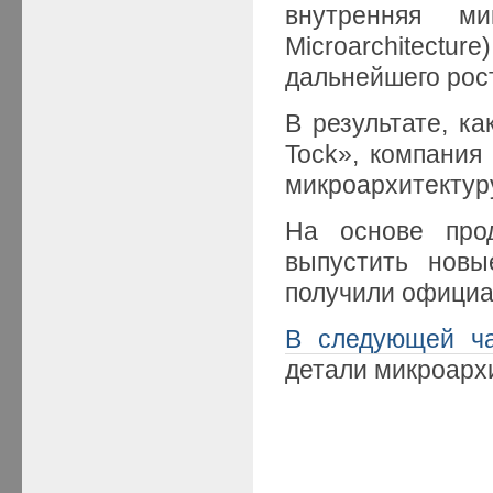
внутренняя ми
Microarchitect
дальнейшего рос
В результате, ка
Tock», компания
микроархитектур
На основе прод
выпустить новы
получили официал
В следующей ч
детали микроархи