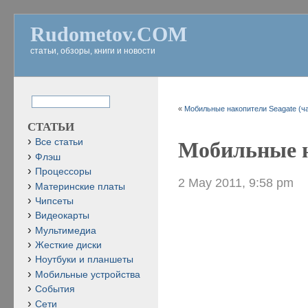
Rudometov.COM
статьи, обзоры, книги и новости
«
Мобильные накопители Seagate (ча
СТАТЬИ
Все статьи
Мобильные н
Флэш
Процессоры
2 May 2011, 9:58 pm
Материнские платы
Чипсеты
Видеокарты
Мультимедиа
Жесткие диски
Ноутбуки и планшеты
Мобильные устройства
События
Сети