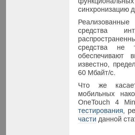
функциональных
синхронизацию д
Реализованные
средства и
распростране
средства не 
обеспечивают в
известно, пред
60 Мбайт/с.
Что же касает
мобильных нако
OneTouch 4 Min
тестирования
, р
части
данной ста