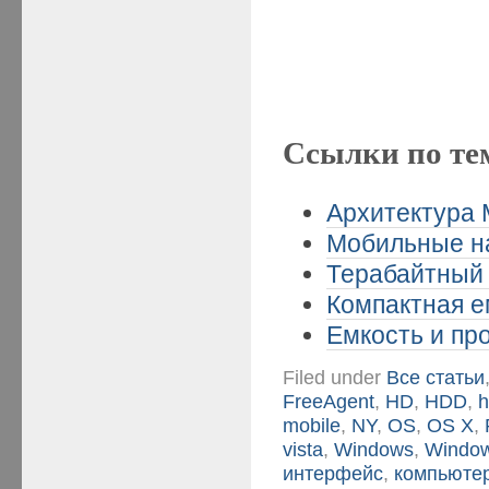
Ссылки по те
Архитектура M
Мобильные на
Терабайтный 
Компактная ем
Емкость и пр
Filed under
Все статьи
FreeAgent
,
HD
,
HDD
,
mobile
,
NY
,
OS
,
OS X
,
vista
,
Windows
,
Window
интерфейс
,
компьюте