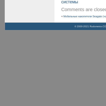
системы
Comments are clos
«
Мобильные накопители Seagate (ча
© 2000-2021 Rudometov.COM 