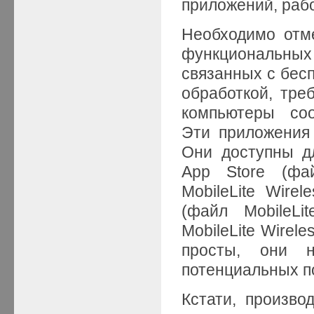
приложений, раб
Необходимо отме
функциональных
связанных с бес
обработкой, тре
компьютеры соо
Эти приложения
Они доступны дл
App Store (фа
MobileLite Wirel
(файл MobileLi
MobileLite Wirel
просты, они 
потенциальных п
Кстати, произво