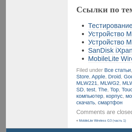
Ссылки по те
Тестирование
Устройство Mo
Устройство Mo
SanDisk iXpan
MobileLite Wir
Filed under
Все статьи
Store
,
Apple
,
Droid
,
Go
MLW221
,
MLWG2
,
ML
SD
,
test
,
The
,
Top
,
Tou
компьютер
,
корпус
,
мо
скачать
,
смартфон
Comments are clos
«
MobileLite Wireless G3 (часть 1)