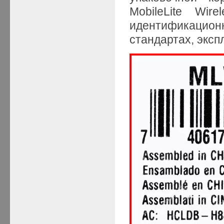
MobileLite Wir
идентификаци
стандартах, экспл