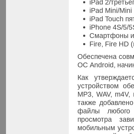
iPad 2/третье
iPad Mini/Mini 
iPad Touch пя
iPhone 4S/5/5
Смартфоны и 
Fire, Fire HD
Обеспечена совм
ОС Android, начин
Как утверждает
устройством об
MP3, WAV, m4V, m
также добавлено,
файлы любого 
просмотра зав
мобильным устро