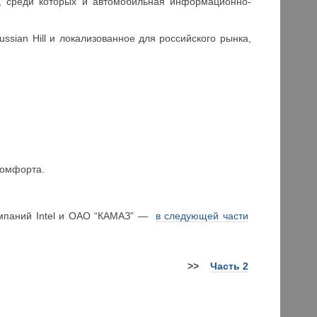
в, среди которых и автомобильная информационно-
sian Hill и локализованное для российского рынка,
комфорта.
компаний Intel и ОАО “КАМАЗ” —
в следующей части
>
>
Часть 2