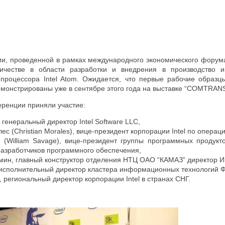
и, проведенной в рамках международного экономического форума 
ичестве в области разработки и внедрения в производство и
процессора Intel Atom. Ожидается, что первые рабочие образц
емонстрированы уже в сентябре этого года на выставке “COMTRANS
еренции приняли участие:
генеральный директор Intel Software LLC,
ес (Christian Morales), вице-президент корпорации Intel по опер
(William Savage), вице-президент группы программных продукто
разработчиков программного обеспечения,
ин, главный конструктор отделения НТЦ ОАО “КАМАЗ” директор И
 исполнительный директор кластера информационных технологий Ф
 региональный директор корпорации Intel в странах СНГ.