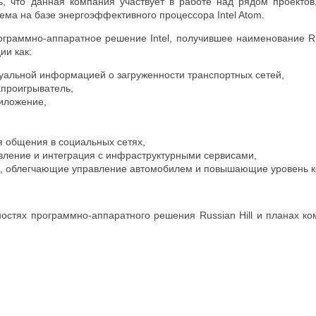
ь, что данная компания участвует в работе над рядом проекто
ема на базе энергоэффективного процессора Intel Atom.
граммно-аппаратное решение Intel, получившее наименование Rus
ии как:
туальной информацией о загруженности транспортных сетей,
проигрыватель,
иложение,
 общения в социальных сетях,
вление и интеграция с инфраструктурными сервисами,
и, облегчающие управление автомобилем и повышающие уровень 
остях программно-аппаратного решения Russian Hill и планах 