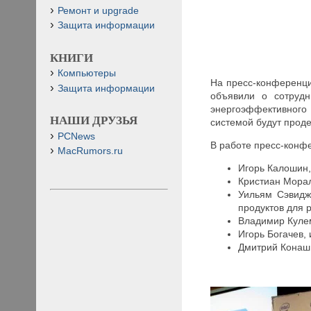
Ремонт и upgrade
Защита информации
КНИГИ
Компьютеры
На пресс-конференци
Защита информации
объявили о сотрудн
энергоэффективного 
НАШИ ДРУЗЬЯ
системой будут прод
PCNews
В работе пресс-конф
MacRumors.ru
Игорь Калошин, 
Кристиан Морал
Уильям Сэвидж 
продуктов для 
Владимир Кулем
Игорь Богачев,
Дмитрий Конаш,