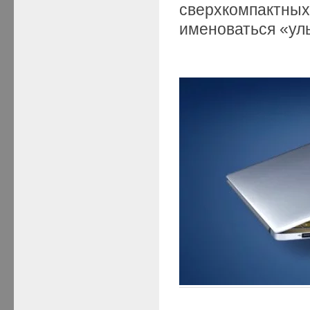
сверхкомпактных
именоваться «ул