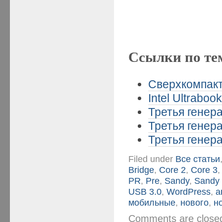
Ссылки по те
Сверхкомпакт
Intel Ultrabo
Третья генера
Третья генера
Третья генера
Filed under
Все статьи
Bridge
,
Core 2
,
Core 3
PR
,
Pre
,
Sandy
,
Sandy 
USB 3.0
,
WordPress
,
а
мобильные
,
нового
,
н
Comments are clos