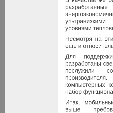
разработанн
энергоэкономичн
ультранизкими
уровнями тепловы
Несмотря на эт
еще и относител
Для поддержк
разработаны све
послужили с
производителя
компьютерных к
набор функцион
Итак, мобильны
выше требо