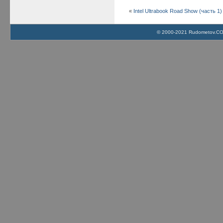
«
Intel Ultrabook Road Show (часть 1)
© 2000-2021 Rudometov.COM 