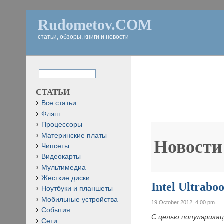
Rudometov.COM
статьи, обзоры, книги и новости
СТАТЬИ
Все статьи
Флэш
Процессоры
Материнские платы
Новости
Чипсеты
Видеокарты
Мультимедиа
Жесткие диски
Intel Ultrab
Ноутбуки и планшеты
Мобильные устройства
19 October 2012, 4:00 pm
События
С целью популяризац
Сети