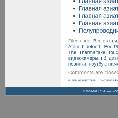
Главная азиат
Главная азиат
Главная азиат
Главная азиат
Полупроводни
Filed under
Все статьи
Atom
,
bluetooth
,
Eee P
The
,
Thermaltake
,
Tou
видеокамеры
,
Гб
,
диз
новинки
,
ноутбук
,
пам
Comments are clos
«
Главная азиатская IT-выставка (ча
© 2000-2021 Rudometov.COM 