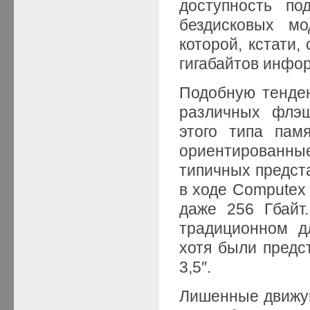
доступность по
бездисковых мо
которой, кстати,
гигабайтов инфо
Подобную тенде
различных флэш
этого типа пам
ориентированны
типичных предста
в ходе Computex
даже 256 Гбайт
традиционном д
хотя были предс
3,5″.
Лишенные движущ