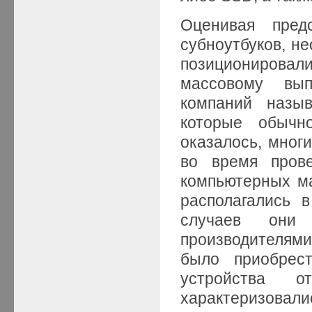
Оценивая пред
субноутбуков, не
позиционировал
массовому вып
компаний назыв
которые обычн
оказалось, мног
во время прове
компьютерных ма
располагались 
случаев они
производителям
было приобрес
устройства о
характеризова