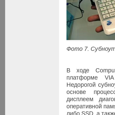
Фото 7. Субноут
В ходе Compu
платформе VIA
Недорогой субноу
основе процес
дисплеем диаго
оперативной памя
либо SSD, а также