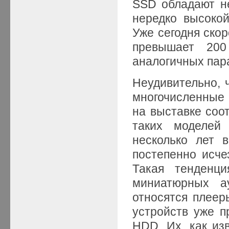
SSD обладают не
нередко высоко
Уже сегодня скор
превышает 200
аналогичных пара
Неудивительно, 
многочисленные
на выставке соо
таких моделей 
несколько лет 
постепенно исче
Такая тенденц
миниатюрных а
относятся плеер
устройств уже п
HDD. Их, как из