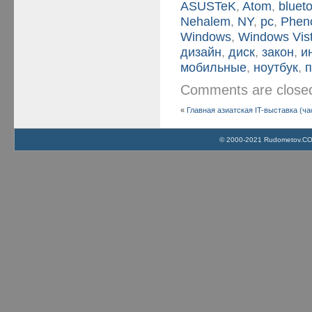
ASUSTeK
,
Atom
,
bluet
Nehalem
,
NY
,
pc
,
Phen
Windows
,
Windows Vis
дизайн
,
диск
,
закон
,
и
мобильные
,
ноутбук
,
Comments are clos
«
Главная азиатская IT-выставка (ча
© 2000-2021 Rudometov.COM 