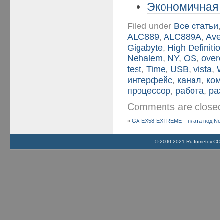
Экономичная 
Filed under
Все статьи
ALC889
,
ALC889A
,
Ave
Gigabyte
,
High Definiti
Nehalem
,
NY
,
OS
,
over
test
,
Time
,
USB
,
vista
,
интерфейс
,
канал
,
ко
процессор
,
работа
,
ра
Comments are clos
«
GA-EX58-EXTREME – плата под Neh
© 2000-2021 Rudometov.COM 