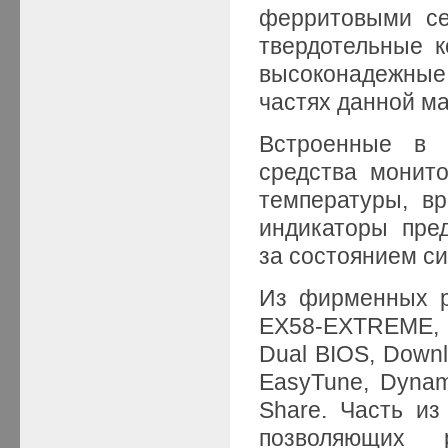
ферритовыми се
твердотельные к
высоконадежные
частях данной м
Встроенные в 
средства монито
температуры, в
индикаторы пре
за состоянием с
Из фирменных р
EX58-EXTREME, с
Dual BIOS, Downlo
EasyTune, Dynam
Share. Часть из
позволяющих 