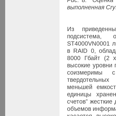
выполненная Cry
Из приведенны
подсистема, 
ST4000VN0001 ли
в RAID 0, обла
8000 Гбайт (2 
высокие уровни п
соизмеримы с
твердотельных
меньшей емкост
единицы хранен
счетов” жесткие
объемов информа
касается высок