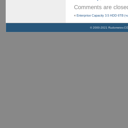
Comments are clos
«
Enterprise Capacity 3.5 HDD 6TB (ч
© 2000-2021 Rudometov.COM 