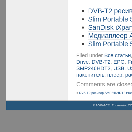
DVB-T2 ресив
Slim Portable
SanDisk iXpan
Медиаплеер A
Slim Portable
Filed under
Все статьи
Drive
,
DVB-T2
,
EPG
,
F
SMP246HDT2
,
USB
,
U
накопитель
,
плеер
,
ра
Comments are clos
«
DVB-T2 ресивер SMP246HDT2 (час
© 2000-2021 Rudometov.COM 