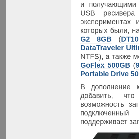
и получающими 
USB ресивера
экспериментах 
которых были, н
G2 8GB
(
DT10
DataTraveler Ult
NTFS), а также 
GoFlex 500GB
(
Portable Drive 5
В дополнение к
добавить, чт
возможность за
подключенный
поддерживает зап