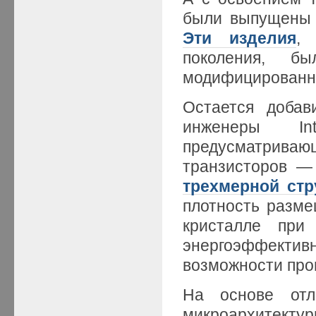
были выпущены 
Эти изделия
, 
поколения, б
модифицированно
Остается добав
инженеры In
предусматрив
транзисторов — 
трехмерной стр
плотность разме
кристалле при
энергоэффекти
возможности про
На основе отл
микроархитектур