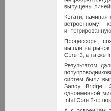
выпущены линей
Кстати, начиная
встроенному 
интегрированную
Процессоры, со
вышли на рынок по
Core i3, а также I
Результатом да
полупроводников
систем были вы
Sandy Bridge.
одноименной мик
Intel Core 2-го по
А с освоением т