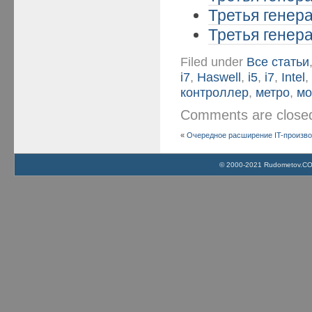
Третья генера
Третья генера
Filed under
Все статьи
i7
,
Haswell
,
i5
,
i7
,
Intel
контроллер
,
метро
,
мо
Comments are clos
«
Очередное расширение IT-производ
© 2000-2021 Rudometov.COM 