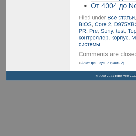
От 4004 до Ne
Filed under
Все статьи
BIOS
,
Core 2
,
D975XB
PR
,
Pre
,
Sony
,
test
,
To
контроллер
,
корпус
,
М
системы
Comments are clos
«
А четыре – лучше (часть 2)
© 2000-2021 Rudometov.COM 