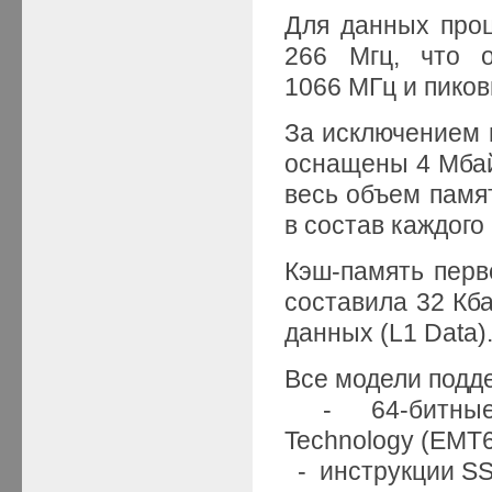
Для данных проц
266 Мгц, что о
1066 МГц и пиков
За исключением 
оснащены 4 Мбайт
весь объем памя
в состав каждого
Кэш-память перво
составила 32 Кба
данных (L1 Data)
Все модели подд
- 64-битные р
Technology (EMT6
- инструкции SS