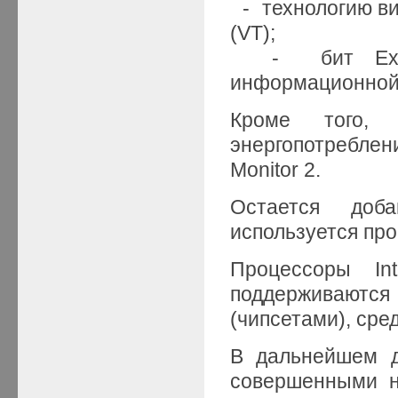
- технологию вир
(VT);
- бит Execut
информационной
Кроме того, 
энергопотребле
Monitor 2.
Остается доб
используется пр
Процессоры I
поддерживаются
(чипсетами), сред
В дальнейшем д
совершенными на