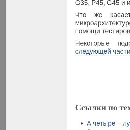
G35, P45, G45 и 
Что же касает
микроархитектуро
помощи тестиров
Некоторые под
следующей част
Ссылки по те
А четыре – лу