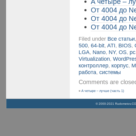
А четыре – лу
От 4004 до Ne
От 4004 до Ne
От 4004 до Ne
Filed under
Все статьи
500
,
64-bit
,
ATI
,
BIOS
,
LGA
,
Nano
,
NY
,
OS
,
pc
Virtualization
,
WordPre
контроллер
,
корпус
,
М
работа
,
системы
Comments are clos
«
А четыре – лучше (часть 1)
© 2000-2021 Rudometov.COM 