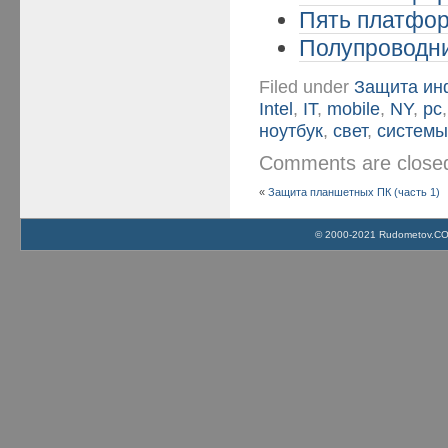
Пять платформ
Полупроводни
Filed under
Защита ин
Intel
,
IT
,
mobile
,
NY
,
pc
ноутбук
,
свет
,
систем
Comments are clos
«
Защита планшетных ПК (часть 1)
© 2000-2021 Rudometov.COM 