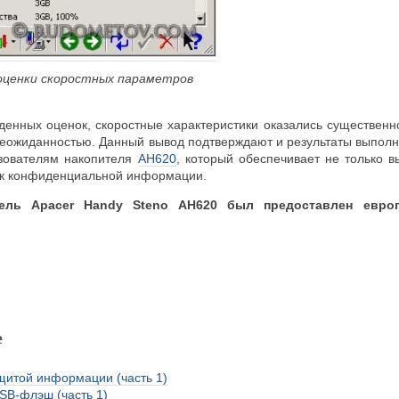
 оценки скоростных параметров
еденных оценок, скоростные характеристики оказались существен
еожиданностью. Данный вывод подтверждают и результаты выполне
зователям накопителя
AH620
, который обеспечивает не только 
 к конфиденциальной информации.
ель Apacer Handy Steno AH620 был предоставлен европ
е
щитой информации (часть 1)
B-флэш (часть 1)